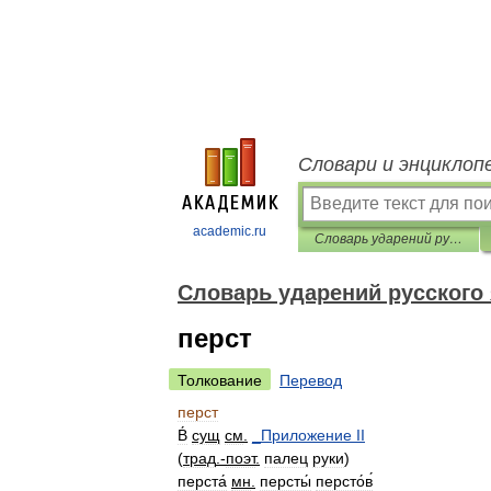
Словари и энциклоп
academic.ru
Словарь ударений русского языка
Словарь ударений русского
перст
Толкование
Перевод
перст
B́
сущ
см
.
_
Приложение
II
(
трад
.-
поэт
.
палец
руки
)
перста́
мн
.
персты́
персто́в́