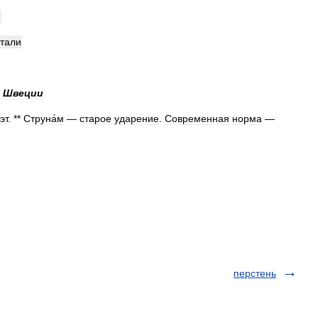
,
тали
Швеции
эт
. **
Струна́м
—
старое
ударение
.
Современная
норма
—
перстень