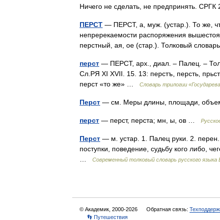
Ничего не сделать, не предпринять. СРГ
ПЕРСТ
— ПЕРСТ, а, муж. (устар.). То же, ч
непререкаемости распоряжения вышестоящег
перстный, ая, ое (стар.). Толковый слов
перст
— ПЕРСТ, арх., диал. – Палец. – Толм
Сл.РЯ XI XVII. 15. 13: перстъ, персть, прьс
перст «то же» …
Словарь трилогии «Государев
Перст
— см. Меры длины, площади, объем
перст
— перст, перста; мн, ы, ов …
Русско
Перст
— м. устар. 1. Палец руки. 2. пере
поступки, поведение, судьбу кого либо, ч
…
Современный толковый словарь русского языка
© Академик, 2000-2026
Обратная связь:
Техподдерж
👣 Путешествия