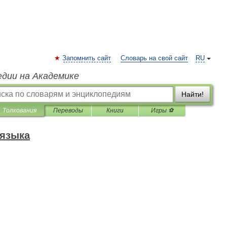
Запомнить сайт
Словарь на свой сайт
RU
едии на Академике
Найти!
Толкования
Переводы
Книги
Игры ⚽
 языка