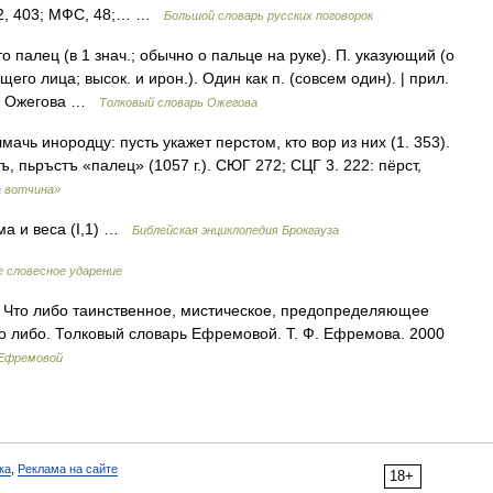
К 2, 403; МФС, 48;… …
Большой словарь русских поговорок
то палец (в 1 знач.; обычно о пальце на руке). П. указующий (о
о лица; высок. и ирон.). Один как п. (совсем один). | прил.
арь Ожегова …
Толковый словарь Ожегова
ачь инородцу: пусть укажет перстом, кто вор из них (1. 353).
тъ, пьръстъ «палец» (1057 г.). СЮГ 272; СЦГ 3. 222: пёрст,
а вотчина»
а и веса (I,1) …
Библейская энциклопедия Брокгауза
е словесное ударение
н. Что либо таинственное, мистическое, предопределяющее
его либо. Толковый словарь Ефремовой. Т. Ф. Ефремова. 2000
 Ефремовой
ка
,
Реклама на сайте
18+