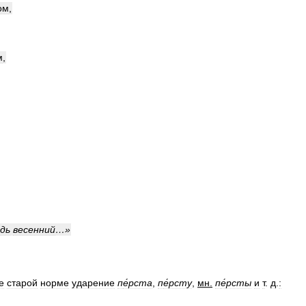
ом
,
м
,
дь
весенний
…»
е
старой
норме
ударение
п
е́
рста
,
п
е́
рсту
,
мн
.
п
е́
рсты
и
т
.
д
.
: