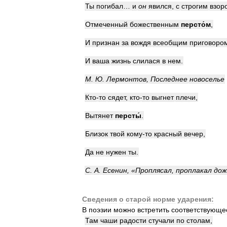
Ты
погибал
…
и
он
явился
,
с
строгим
взор
Отмеченный
божественным
перст
о́
м
,
И
признан
за
вождя
всеобщим
приговоро
И
ваша
жизнь
слилася
в
нем
.
М
.
Ю
.
Лермонтов
,
Последнее
новоселье
Кто
-
то
сядет
,
кто
-
то
выгнет
плечи
,
Вытянет
перст
ы́
.
Близок
твой
кому
-
то
красный
вечер
,
Да
не
нужен
ты
.
С
.
А
.
Есенин
, «
Проплясал
,
проплакал
дож
Сведения
о
старой
норме
ударения:
В
поэзии
можно
встретить
соответствующе
Там
чаши
радости
стучали
по
столам
,