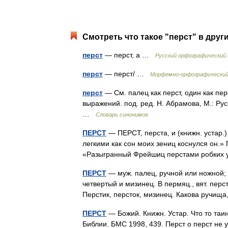
Смотреть что такое "перст" в друг
перст
— перст, а …
Русский орфографический 
перст
— перст/ …
Морфемно-орфографический
перст
— См. палец как перст, один как пер
выражений. под. ред. Н. Абрамова, М.: Ру
…
Словарь синонимов
ПЕРСТ
— ПЕРСТ, перста, и (книжн. устар.)
легкими как сон моих зениц коснулся он.»
«Разыгранный Фрейшиц перстами робких
ПЕРСТ
— муж. палец, ручной или ножной; 
четвертый и мизинец. В пермяц., вят. перс
Перстик, персток, мизинец. Какова ручи
ПЕРСТ
— Божий. Книжн. Устар. Что то таи
Библии. БМС 1998, 439. Перст о перст не у