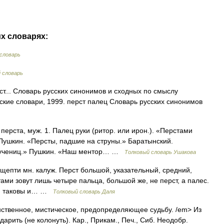
их словарях:
словарь
 словарь
ст... Словарь русских синонимов и сходных по смыслу
сские словари, 1999. перст палец Словарь русских синонимов
 перста, муж. 1. Палец руки (ритор. или ирон.). «Перстами
 Пушкин. «Персты, падшие на струны.» Баратынский.
 учениц.» Пушкин. «Наш ментор… …
Толковый словарь Ушакова
щепти мн. калуж. Перст большой, указательный, средний,
тами зовут лишь четыре пальца, большой же, не перст, а палес.
ща, таковы и… …
Толковый словарь Даля
нственное, мистическое, предопределяющее судьбу. /em> Из
дарить (не колонуть). Кар., Прикам., Печ., Сиб. Неодобр.